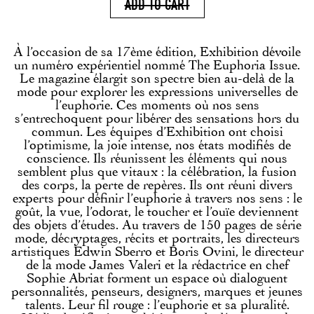
ADD TO CART
À l’occasion de sa 17ème édition, Exhibition dévoile
un numéro expérientiel nommé The Euphoria Issue.
Le magazine élargit son spectre bien au-delà de la
mode pour explorer les expressions universelles de
l’euphorie. Ces moments où nos sens
s’entrechoquent pour libérer des sensations hors du
commun. Les équipes d’Exhibition ont choisi
l’optimisme, la joie intense, nos états modifiés de
conscience. Ils réunissent les éléments qui nous
semblent plus que vitaux : la célébration, la fusion
des corps, la perte de repères. Ils ont réuni divers
experts pour définir l’euphorie à travers nos sens : le
goût, la vue, l’odorat, le toucher et l’ouïe deviennent
des objets d’études. Au travers de 150 pages de série
mode, décryptages, récits et portraits, les directeurs
artistiques Edwin Sberro et Boris Ovini, le directeur
de la mode James Valeri et la rédactrice en chef
Sophie Abriat forment un espace où dialoguent
personnalités, penseurs, designers, marques et jeunes
talents. Leur fil rouge : l’euphorie et sa pluralité.