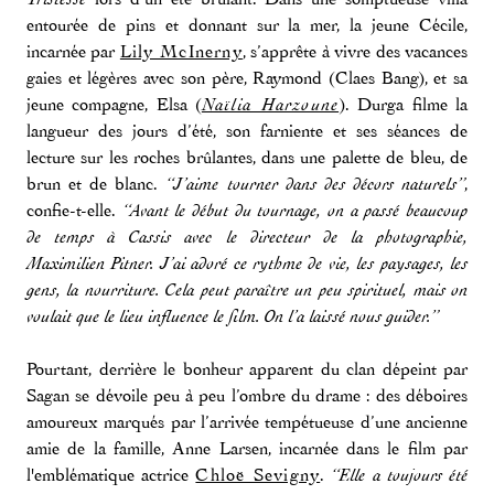
entourée de pins et donnant sur la mer, la jeune Cécile,
incarnée par
Lily McInerny
, s’apprête à vivre des vacances
gaies et légères avec son père, Raymond (Claes Bang), et sa
jeune compagne, Elsa (
). Durga filme la
Naïlia Harzoune
langueur des jours d’été, son farniente et ses séances de
lecture sur les roches brûlantes, dans une palette de bleu, de
brun et de blanc.
,
“J’aime tourner dans des décors naturels”
confie-t-elle.
“Avant le début du tournage, on a passé beaucoup
de temps à Cassis avec le directeur de la photographie,
Maximilien Pitner. J’ai adoré ce rythme de vie, les paysages, les
gens, la nourriture. Cela peut paraître un peu spirituel, mais on
voulait que le lieu influence le film. On l’a laissé nous guider.”
Pourtant, derrière le bonheur apparent du clan dépeint par
Sagan se dévoile peu à peu l’ombre du drame : des déboires
amoureux marqués par l’arrivée tempétueuse d’une ancienne
amie de la famille, Anne Larsen, incarnée dans le film par
l'emblématique actrice
Chloë Sevigny
.
“Elle a toujours été